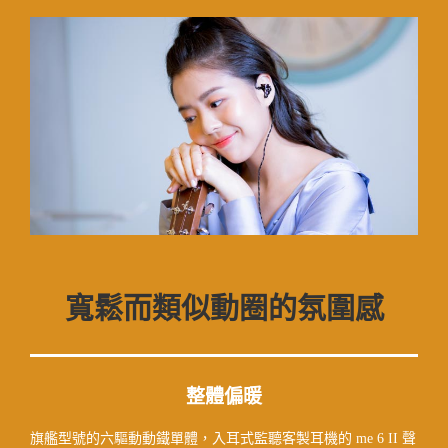
寬鬆而類似動圈的氛圍感
整體偏暖
旗艦型號的六驅動動鐵單體，入耳式監聽客製耳機的 me 6 II 聲