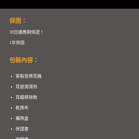
保固：
30日適應期保證！
1年保固
包裝內容：
客製音樂耳機
耳道潤滑劑
耳蠟移除鉤
乾擦布
攜帶盒
保證書