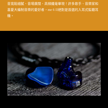
音寬鬆細膩、音場廣闊、高頻纖毫畢現！許多歌手、音樂家和
喜愛大編制音樂的愛好者，me 6 II絕對是首選的入耳式監聽耳
機。