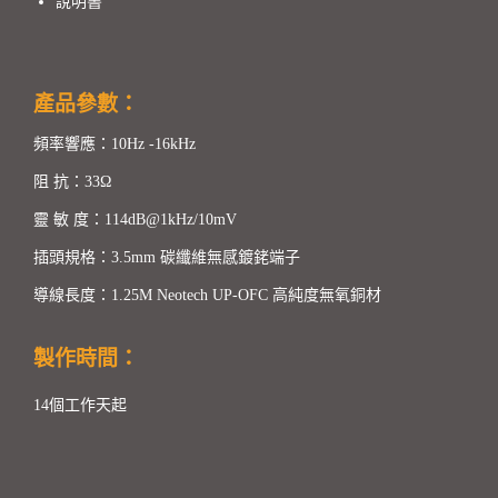
說明書
產品參數：
頻率響應：10Hz -16kHz
阻 抗：33Ω
靈 敏 度：114dB@1kHz/10mV
插頭規格：3.5mm 碳纖維無感鍍銠端子
導線長度：1.25M Neotech UP-OFC 高純度無氧銅材
製作時間：
14個工作天起