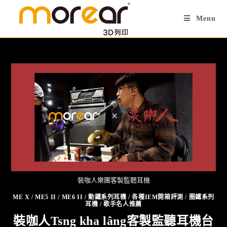
Menu
裝咖人樂團客製監聽耳機
ME X
/
ME5 II
/
ME6 II
/
動鐵系列耳機
/
各種IEM開箱評測
/
圈鐵系列
耳機
/
歌手名人推薦
裝咖人Tsng kha lâng客製監聽耳機台