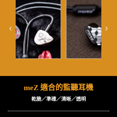
meZ 適合的監聽耳機
乾脆／準確／清晰／透明