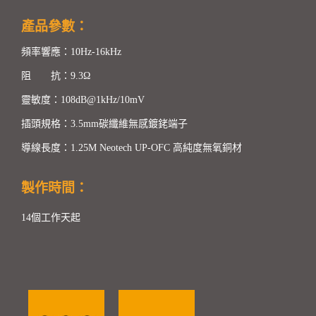
產品參數：
頻率響應：10Hz-16kHz
阻 抗：9.3Ω
靈敏度：108dB@1kHz/10mV
插頭規格：3.5mm碳纖維無感鍍銠端子
導線長度：1.25M Neotech UP-OFC 高純度無氧銅材
製作時間：
14個工作天起