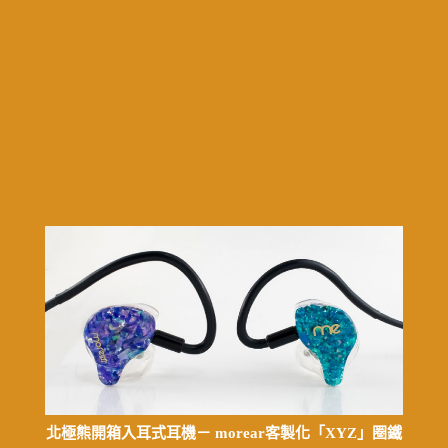
北極熊開箱入耳式耳機－ morear客製化「XYZ」圈鐵