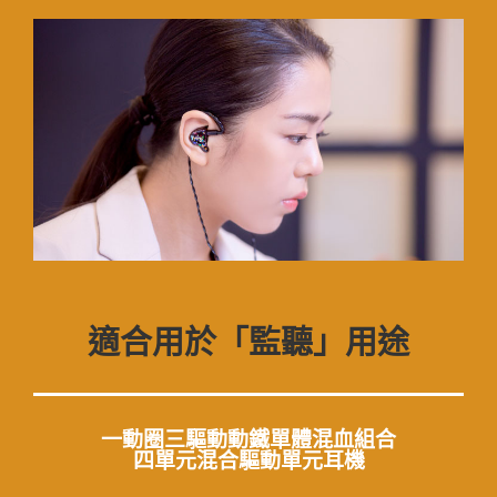
適合用於「監聽」用途
一動圈三驅動動鐵單體混血組合
四單元混合驅動單元耳機