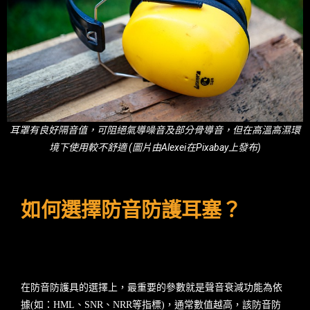
耳罩有良好隔音值，可阻絕氣導噪音及部分骨導音，但在高溫高濕環
境下使用較不舒適 (圖片由Alexei在Pixabay上發布)
如何選擇防音防護耳塞？
在防音防護具的選擇上，最重要的參數就是聲音衰減功能為依
據(如：HML、SNR、NRR等指標)，通常數值越高，該防音防