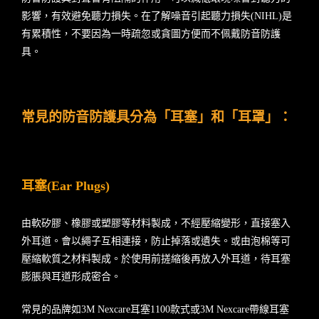
影響，有效避免聽力損失。在了解噪音引起聽力損失(NIHL)是
有累積性，不要因為一時疏忽或貪圖方便而不佩戴防音防護
具。
常見的防音防護具分為「耳塞」和「耳罩」：
耳塞(Ear Plugs)
由軟矽膠、橡膠或塑膠等材料製成，不經壓縮變形，直接塞入
外耳道。會以繩子互相連接，防止掉落或遺失。或由泡棉等可
壓縮軟質之材料製成。於使用前搓縮後再放入外耳道，待耳塞
膨脹與耳道形成密合。
常見的品牌如3M Nexcare耳塞1100款式或3M Nexcare帶線耳塞